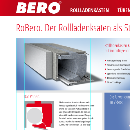
ROLLLADENKÄSTEN
TÜRE
RoBero. Der Rollladenksaten als S