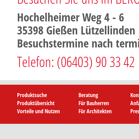
Hochelheimer Weg 4 - 6
35398 Gießen Lützellinden
Besuchstermine nach termi
Telefon: (06403) 90 33 42
Produktsuche
Beratung
Kon
Produktübersicht
Für Bauherren
Anf
Vorteile und Nutzen
Für Architekten
Pre